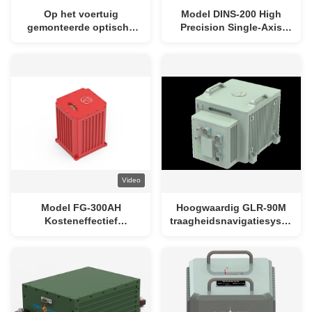
Op het voertuig
Model DINS-200 High
gemonteerde optische
Precision Single-Axis
gyro-
Rotating Laser
positioneringsapparatuur
Gyroscope Inertial
voor landnavigatie
Navigation System met
TDL85A met een
militaire standaard
herhaalbaarheid van ≤
0,003°/h, een hoekgraad
van ≥ ± 400°/sec en een
gewicht van < 8 kg
Video
Model FG-300AH
Hoogwaardig GLR-90M
Kosteneffectief
traagheidsnavigatiesysteem
internationaal standaard
met Ring Laser Gyro-
houdings- en
technologie, gevecht
richtingsreferentiesysteem
bewezen en anti-
met glasvezel gyroscoop
verstoring zelf-
afstemming