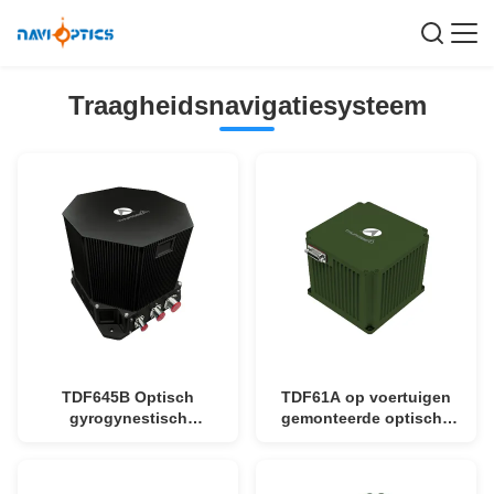
Traagheidsnavigatiesysteem
TDF645B Optisch
TDF61A op voertuigen
gyrogynestisch
gemonteerde optische
navigatiesysteem in de
gyro-
lucht met ≤20μg Bias
positioneringsapparatuur
Repeatability, >15000 uur
met ≤50μg Bias