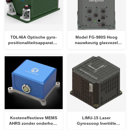
TDL46A Optische gyro-
Model FG-980S Hoog
positionaliteitsapparatuur
nauwkeurig glasvezel
voor voertuigen met een
inertiaal
positiegewogenheid ≤
navigatiesysteem met
0,3%D, een uitlijningstijd
snelle uitlijningstijd en
≤ 8 min en een zeer
kleine afmetingen
betrouwbaar
traagheidsnavigatiesysteem
Kosteneffectieve MEMS
LIMU-15 Laser
AHRS zonder onderhoud
Gyroscoop Inertiële
met klein en compact
Navigatiesysteem met