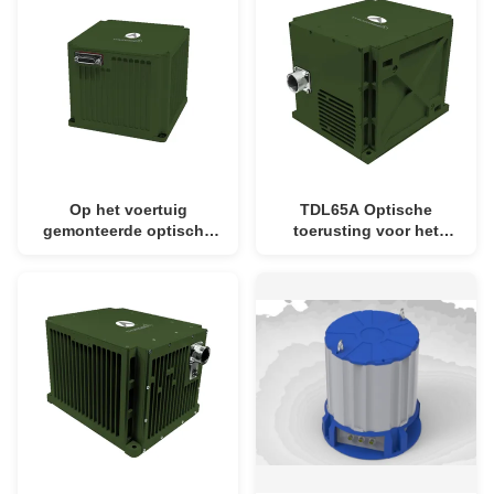
MTBF en Multi-sensor
Repeatability, >20000 uur
Fusion
MTBF en ≤5min
Alignment Time
Op het voertuig
TDL65A Optische
gemonteerde optische
toerusting voor het
gyroposicioneringsapparatuur
bepalen van de positie
voor landnavigatie
van de gyroscoop,
TDF71A met een
gemonteerd op een
herhaalbaarheid van
voertuig, met
≤0,01°/h, >20000 uur
hoeksnelheid ≥±400°/sec,
MTBF en ≤5 minuten
herhaalbaarheid van de
uitlijningstijd
bias ≤0,006°/h en gewicht
< 6 kg