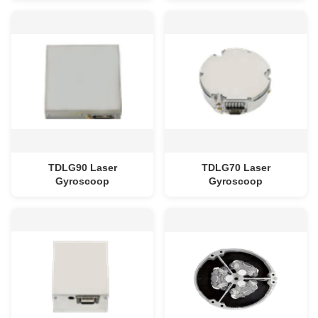
ontwerp voor industriële
realtime locatiegegevens,
UAV-navigatie
zelfopstelling en ≤1,7 kg
Gewicht
TDLG90 Laser
TDLG70 Laser
Gyroscoop
Gyroscoop