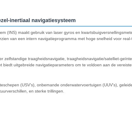
el-inertiaal navigatiesysteem
steem (INS) maakt gebruik van laser gyros en kwartsbuigversnellings
oorzien van een intern navigatieprogramma met hoge snelheid voor real-
 zelfstandige traagheidsnavigatie, traagheidsnavigatie/satelliet-geïnt
t biedt uitgebreide navigatieparameters om te voldoen aan de vereiste
kteschepen (USV's), onbemande onderwatervoertuigen (UUV's), geleid
verschillen, en sterke trillingen.