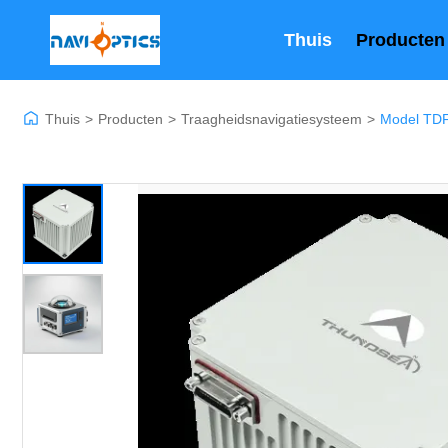
Thuis
Producten
Thuis
>
Producten
>
Traagheidsnavigatiesysteem
>