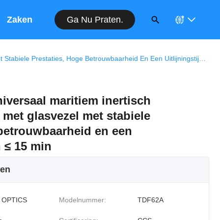
Ga Nu Praten.
Op
Zaken
Model TDF62A Universaal Maritiem Inertisch Navigatiesysteem Met Glasvezel Met Stabiele Prestaties, Hoge Betrouwbaarheid En Een Uitlijningstijd Van ≤ 15 Min
versaal maritiem inertisch
 met glasvezel met stabiele
 betrouwbaarheid en een
n ≤ 15 min
ken
 OPTICS
Modelnummer:
TDF62A