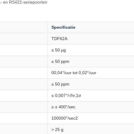
et- en RS422-seriepoorten
Specificatie
TDF62A
≤ 50 μg
≤ 50 ppm
00,04°/uur tot 0,02°/uur
≤ 50 ppm
≤ 0,007°/√hr,1σ
≥ ± 400°/sec
100000°/sec2
> 25 g