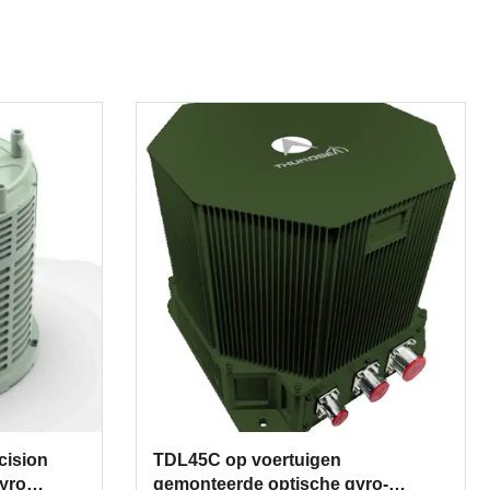
cision
TDL45C op voertuigen
yro
gemonteerde optische gyro-