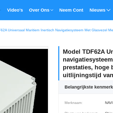
Video's
Over Ons
Neem Contact Met Ons 
Nieuws
Model TDF62A Uni
navigatiesysteem
prestaties, hoge
uitlijningstijd va
Belangrijkste kenmer
Merknaam:
NAVI