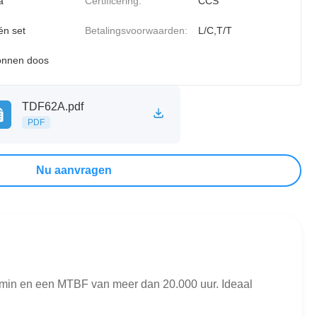
a
Certificering:
CCS
én set
Betalingsvoorwaarden:
L/C,T/T
onnen doos
TDF62A.pdf
PDF
Nu aanvragen
15min en een MTBF van meer dan 20.000 uur. Ideaal