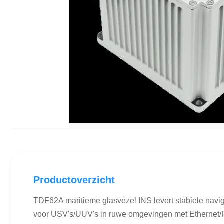
Productoverzicht
TDF62A maritieme glasvezel INS levert stabiele navi
voor USV's/UUV's in ruwe omgevingen met Ethernet/