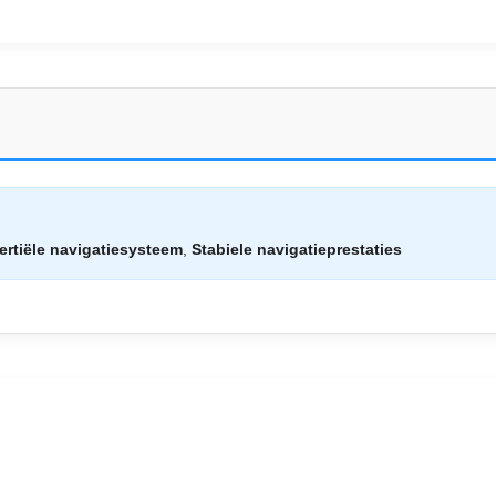
nertiële navigatiesysteem
,
Stabiele navigatieprestaties