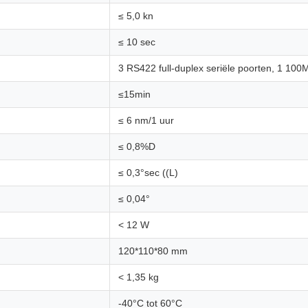
≤ 5,0 kn
≤ 10 sec
3 RS422 full-duplex seriële poorten, 1 100
≤15min
≤ 6 nm/1 uur
≤ 0,8%D
≤ 0,3°sec ((L)
≤ 0,04°
< 12 W
120*110*80 mm
< 1,35 kg
-40°C tot 60°C