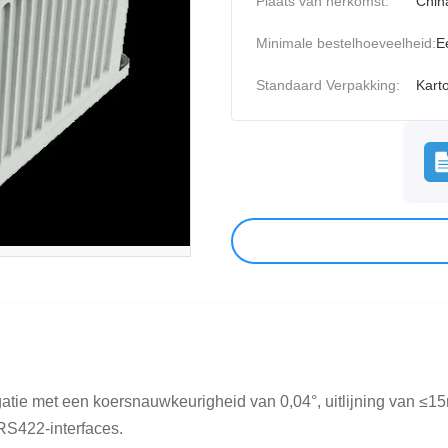
Plaats van herkomst:
Chin
Minimale bestelhoeveelheid:
E
Standaard Verpakking:
Kart
gatie met een koersnauwkeurigheid van 0,04°, uitlijning van ≤
RS422-interfaces.