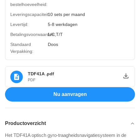
bestelhoeveelheid:
Leveringscapaciteit:
10 sets per maand
Levertijd:
5-8 werkdagen
Betalingsvoorwaarden:
L/C,T/T
Standaard
Doos
Verpakking:
TDF41A .pdf
PDF
Nu aanvragen
Productoverzicht
Het TDF41A optisch gyro-traagheidsnavigatiesysteem in de