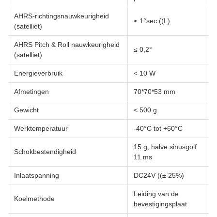
AHRS-richtingsnauwkeurigheid
≤ 1°sec ((L)
(satelliet)
AHRS Pitch & Roll nauwkeurigheid
≤ 0,2°
(satelliet)
Energieverbruik
< 10 W
Afmetingen
70*70*53 mm
Gewicht
< 500 g
Werktemperatuur
-40°C tot +60°C
15 g, halve sinusgolf
Schokbestendigheid
11 ms
Inlaatspanning
DC24V ((± 25%)
Leiding van de
Koelmethode
bevestigingsplaat