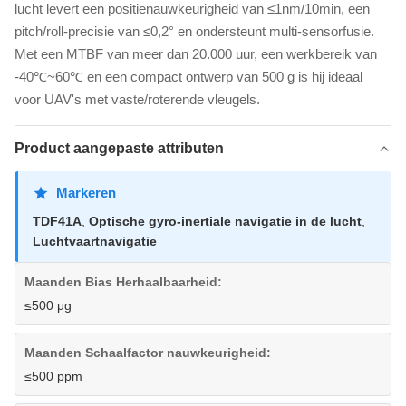
lucht levert een positienauwkeurigheid van ≤1nm/10min, een
pitch/roll-precisie van ≤0,2° en ondersteunt multi-sensorfusie.
Met een MTBF van meer dan 20.000 uur, een werkbereik van
-40℃~60℃ en een compact ontwerp van 500 g is hij ideaal
voor UAV's met vaste/roterende vleugels.
Product aangepaste attributen
Markeren
TDF41A
,
Optische gyro-inertiale navigatie in de lucht
,
Luchtvaartnavigatie
Maanden Bias Herhaalbaarheid:
≤500 μg
Maanden Schaalfactor nauwkeurigheid:
≤500 ppm