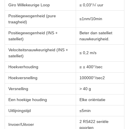
Giro Willekeurige Loop
≤ 0,03°/√ uur
Positiegewogenheid (pure
≤1nm/10min
traagheid)
Positiegewogenheid (INS +
Beter dan satelliet
satelliet)
nauwkeurigheid.
Velociteitsnauwkeurigheid (INS +
≤ 0,2 m/s
satelliet)
Hoekverhouding
≥ ± 400°/sec
Hoekversnelling
100000°/sec2
Versnelling
> 40 g
Een hoekige houding
Elke oriëntatie
Uitlijningstijd
≤5min
2 RS422 seriële
Invoer/Uitvoer
poorten