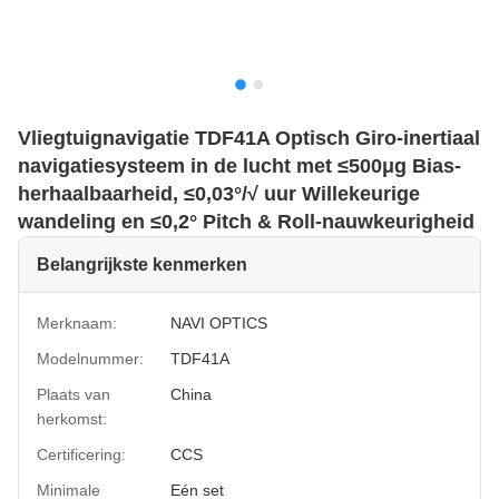
Vliegtuignavigatie TDF41A Optisch Giro-inertiaal
navigatiesysteem in de lucht met ≤500μg Bias-
herhaalbaarheid, ≤0,03°/√ uur Willekeurige
wandeling en ≤0,2° Pitch & Roll-nauwkeurigheid
Belangrijkste kenmerken
Merknaam:
NAVI OPTICS
Modelnummer:
TDF41A
Plaats van
China
herkomst:
Certificering:
CCS
Minimale
Eén set