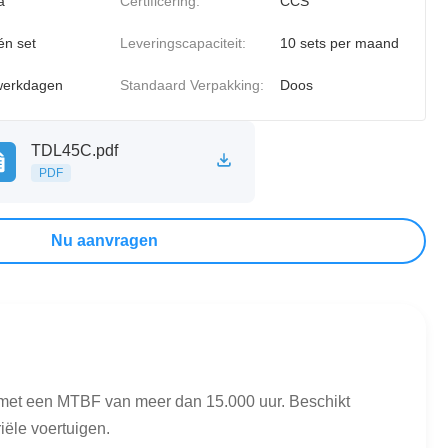
a
Certificering:
CCS
én set
Leveringscapaciteit:
10 sets per maand
werkdagen
Standaard Verpakking:
Doos
TDL45C.pdf
PDF
Nu aanvragen
 met een MTBF van meer dan 15.000 uur. Beschikt
iële voertuigen.