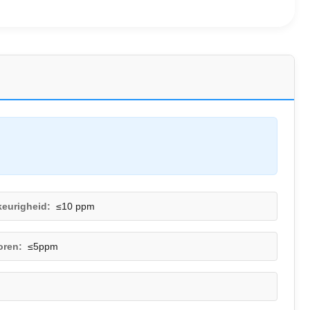
eurigheid:
≤10 ppm
oren:
≤5ppm