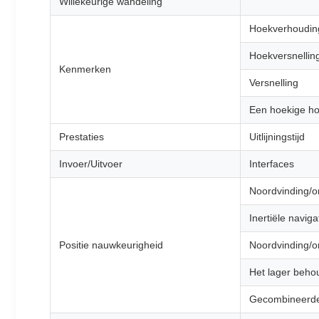
Willekeurige wandeling
Hoekverhoudin
Hoekversnellin
Kenmerken
Versnelling
Een hoekige h
Prestaties
Uitlijningstijd
Invoer/Uitvoer
Interfaces
Noordvinding/o
Inertiële navig
Positie nauwkeurigheid
Noordvinding/o
Het lager beho
Gecombineerde 