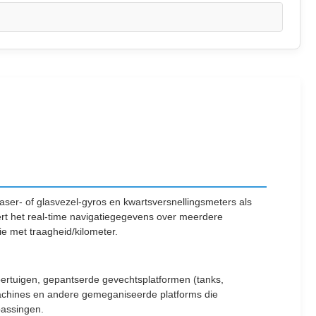
ser- of glasvezel-gyros en kwartsversnellingsmeters als
rt het real-time navigatiegegevens over meerdere
e met traagheid/kilometer.
oertuigen, gepantserde gevechtsplatformen (tanks,
machines en andere gemeganiseerde platforms die
passingen.