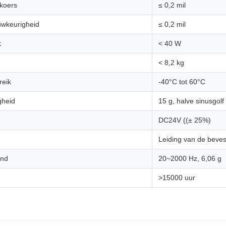
koers
≤ 0,2 mil
uwkeurigheid
≤ 0,2 mil
k
< 40 W
< 8,2 kg
reik
-40°C tot 60°C
gheid
15 g, halve sinusgolf
DC24V ((± 25%)
Leiding van de beves
and
20~2000 Hz, 6,06 g
>15000 uur