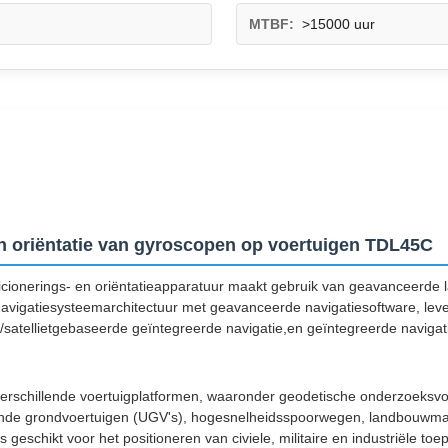
MTBF:
>15000 uur
en oriëntatie van gyroscopen op voertuigen TDL45C
onerings- en oriëntatieapparatuur maakt gebruik van geavanceerde la
avigatiesysteemarchitectuur met geavanceerde navigatiesoftware, leve
satellietgebaseerde geïntegreerde navigatie,en geïntegreerde navigati
 verschillende voertuigplatformen, waaronder geodetische onderzoeksv
nbemande grondvoertuigen (UGV's), hogesnelheidsspoorwegen, landbouw
 geschikt voor het positioneren van civiele, militaire en industriële toe