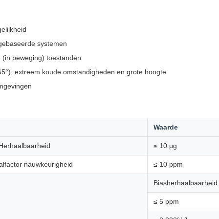
lijkheid
ietgebaseerde systemen
che (in beweging) toestanden
65°), extreem koude omstandigheden en grote hoogte
omgevingen
Waarde
Herhaalbaarheid
≤ 10 μg
lfactor nauwkeurigheid
≤ 10 ppm
Biasherhaalbaarheid
≤ 5 ppm