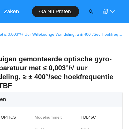
Ga Nu Praten.
Op
Zaken
TDL45C Op Voertuigen Gemonteerde Optische Gyro-Positioneringsapparatuur Met ≤ 0,003°/√ Uur Willekeurige Wandeling, ≥ ± 400°/sec Hoekfrequentie En > 15000 Uur MTBF
uigen gemonteerde optische gyro-
aratuur met ≤ 0,003°/√ uur
eling, ≥ ± 400°/sec hoekfrequentie
MTBF
ken
 OPTICS
Modelnummer:
TDL45C