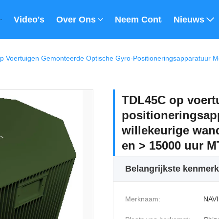
Video's
Over Ons
Neem Contact Met Ons 
Nieuws
TDL45C op voert
positioneringsapp
willekeurige wand
en > 15000 uur 
Belangrijkste kenmer
Merknaam:
NAVI