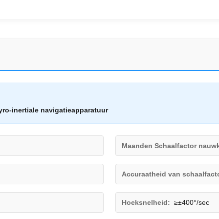
ro-inertiale navigatieapparatuur
Maanden Schaalfactor nauwk
Accuraatheid van schaalfact
Hoeksnelheid:
≥±400°/sec