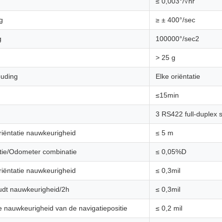
≤ 0,003°/√hr
g
≥ ± 400°/sec
g
100000°/sec2
> 25 g
ouding
Elke oriëntatie
≤15min
3 RS422 full-duplex 
riëntatie nauwkeurigheid
≤ 5 m
atie/Odometer combinatie
≤ 0,05%D
riëntatie nauwkeurigheid
≤ 0,3mil
udt nauwkeurigheid/2h
≤ 0,3mil
nauwkeurigheid van de navigatiepositie
≤ 0,2 mil