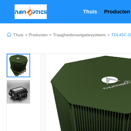
Thuis
Producten
Thuis
>
Producten
>
Traagheidsnavigatiesysteem
>