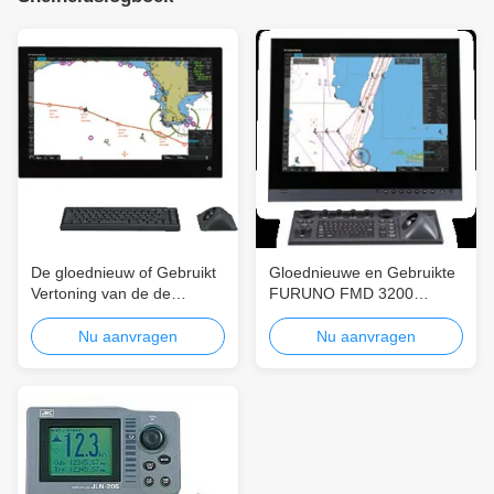
De gloednieuw of Gebruikt
Gloednieuwe en Gebruikte
Vertoning van de de
FURUNO FMD 3200
Bewerker Compact
Elektronisch
Elektronisch Grafiek van
Grafiekvertoning en
Nu aanvragen
Nu aanvragen
Furuno Fmd3100
Informatiesysteem met mu-
Ingebouwd en
190 19 DUIMvertoning
Informatiesysteem