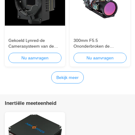
Gekoeld Lynred-de
300mm F5.5
Camerasysteem van de
Ononderbroken de
Detector Thermische
Camerasysteem van de
Weergave
Gezoem Thermische
Nu aanvragen
Nu aanvragen
Weergave met
LEEUWdetector
Bekijk meer
Inertiële meeteenheid