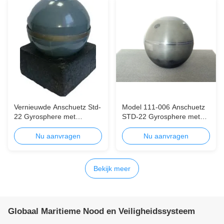
Vernieuwde Anschuetz Std-
Model 111-006 Anschuetz
22 Gyrosphere met
STD-22 Gyrosphere met
garantie
een jaar garantie -
gloednieuw of gerenoveerd
Nu aanvragen
Nu aanvragen
Bekijk meer
Globaal Maritieme Nood en Veiligheidssysteem