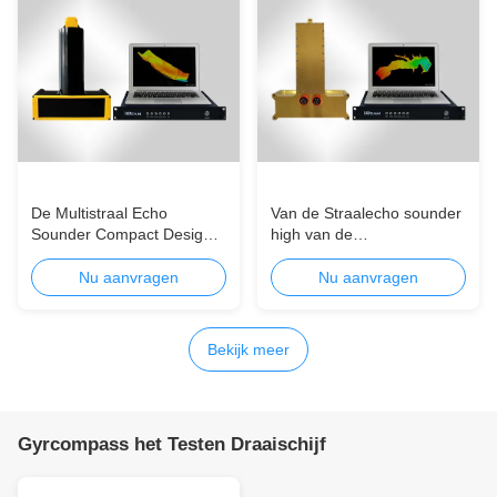
De Multistraal Echo
Van de Straalecho sounder
Sounder Compact Design
high van de
SuitbaleFor 0.5m~180m
broodjesstabilisatie 200W
van CCS 400khz Deepth-
pingelt de Multi de
Nu aanvragen
Nu aanvragen
Water
straaldichtheid en
tariefminiaturisatie
Bekijk meer
Gyrcompass het Testen Draaischijf