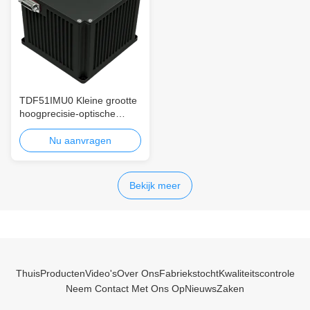
TDF51IMU0 Kleine grootte
hoogprecisie-optische
glasvezel-inertie-eenheid
met dynamische
Nu aanvragen
meetfuncties voor IMU-
apparatuur
Bekijk meer
Thuis
Producten
Video's
Over Ons
Fabriekstocht
Kwaliteitscontrole
Neem Contact Met Ons Op
Nieuws
Zaken