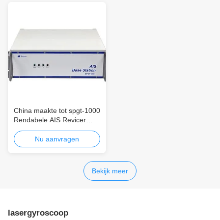
China maakte tot spgt-1000
Rendabele AIS Revicer
156.025MHz~162.025MHz
voor Diverse Boten GMDSS
Nu aanvragen
Bekijk meer
lasergyroscoop