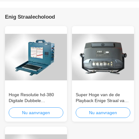
Enig Straalecholood
Hoge Resolutie hd-380
Super Hoge van de de
Digitale Dubbele
Playback Enige Straal van
Frequentie Stofdichte Enige
de Pixel hd-MAXIMUM
Straal Echo Sounder
200kHz Opname de
Nu aanvragen
Nu aanvragen
Portable
Playback Veelvoudige
Output van Echo Sounder
Easy Recording And