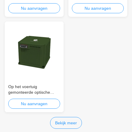
betrouwbaarheid met
TDF99A Universal Marine
maritieme glasvezel
Fiber Optic Inertial
Nu aanvragen
Nu aanvragen
Navigation System met
realtime navigatiegegevens
Op het voertuig
gemonteerde optische
gyroposicioneringsapparatuur
voor landnavigatie TDF71A
Nu aanvragen
met een herhaalbaarheid
van ≤0,01°/h, >20000 uur
MTBF en ≤5 minuten
Bekijk meer
uitlijningstijd