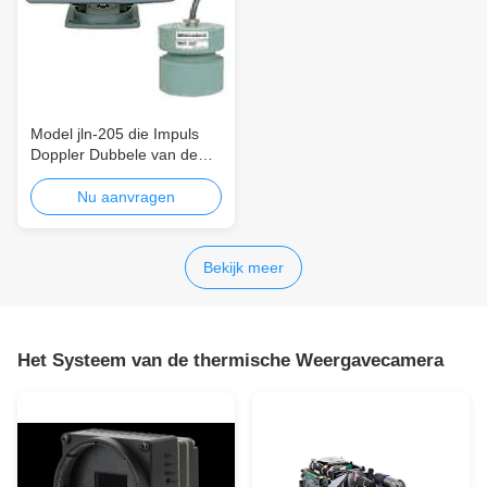
Model jln-205 die Impuls
Doppler Dubbele van de
het Logboekmacht van de
Straal2mhz Snelheid
Nu aanvragen
Rendabele de consumptie
Hoge Nauwkeurigheid
ontdekken
Bekijk meer
Het Systeem van de thermische Weergavecamera