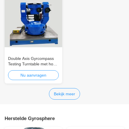
Double Axis Gyrcompass
Testing Turntable met hoge
schommelnauwkeurigheid
en
Nu aanvragen
hoekgraadnauwkeurigheid
in roestvrij staal
Bekijk meer
Herstelde Gyrosphere