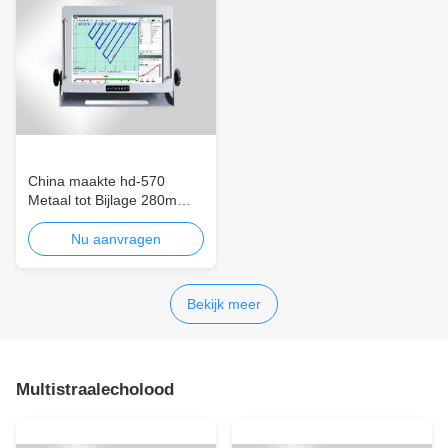
China maakte hd-570
Metaal tot Bijlage 280m
2GB de Enige Rendabele
Bijlage van het het hoog-
Nu aanvragen
Pixel volledig-Metaal van
Straalecho sounder
Bekijk meer
Multistraalecholood