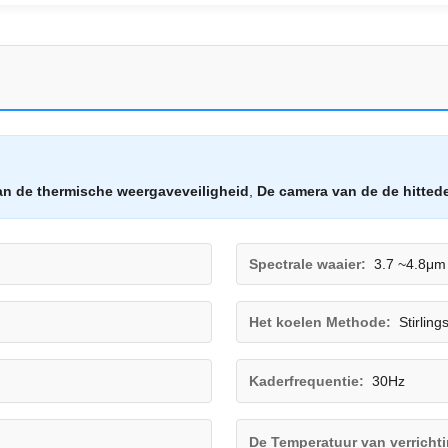
an de thermische weergaveveiligheid
,
De camera van de de hitted
Spectrale waaier:
3.7 ~4.8μm
Het koelen Methode:
Stirling
Kaderfrequentie:
30Hz
De Temperatuur van verricht