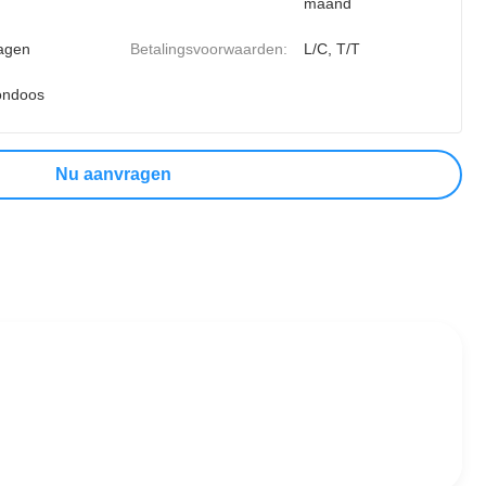
maand
agen
Betalingsvoorwaarden:
L/C, T/T
ondoos
Nu aanvragen