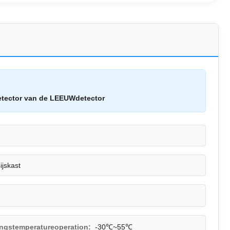
etector van de LEEUWdetector
sijskast
ingstemperatureoperation:
-30℃~55℃