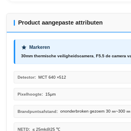
Product aangepaste attributen
Markeren
30mm thermische veiligheidscamera
,
F5.5 de camera v
Detector:
MCT 640 ×512
Pixelhoogte:
15μm
ononderbroken gezoem 30 ㎜~300 ㎜
Brandpuntsafstand:
NETD:
≤ 25mk@25 ℃