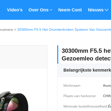
Video's
Over Ons
Neem Contact Met Ons 
Nieuws
vecamera
>
30300mm F5.5 Het Ononderbroken Systeem Van Gezoemle
30300mm F5.5 he
Gezoemleo detec
Belangrijkste kenmer
Merknaam:
thun
Plaats van herkomst:
CHI
Minimale bestelhoeveelheid:
É