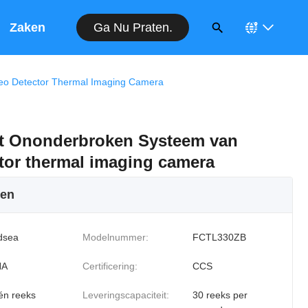
Ga Nu Praten.
Op
Zaken
o Detector Thermal Imaging Camera
t Ononderbroken Systeem van
tor thermal imaging camera
ken
dsea
Modelnummer:
FCTL330ZB
NA
Certificering:
CCS
én reeks
Leveringscapaciteit:
30 reeks per