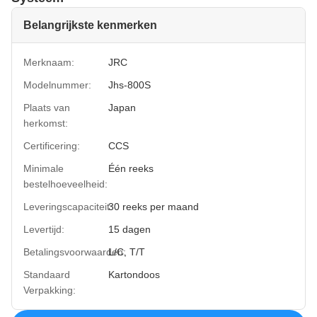
Belangrijkste kenmerken
Merknaam:
JRC
Modelnummer:
Jhs-800S
Plaats van
Japan
herkomst:
Certificering:
CCS
Minimale
Één reeks
bestelhoeveelheid:
Leveringscapaciteit:
30 reeks per maand
Levertijd:
15 dagen
Betalingsvoorwaarden:
L/C, T/T
Standaard
Kartondoos
Verpakking: