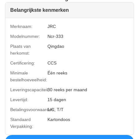
Belangrijkste kenmerken
Merknaam:
JRC
Modelnummer:
Ncr-333
Plaats van
Qingdao
herkomst:
Certificering:
CCS
Minimale
Één reeks
bestelhoeveelheid:
Leveringscapaciteit:
30 reeks per maand
Levertijd:
15 dagen
Betalingsvoorwaarden:
L/C, T/T
Standaard
Kartondoos
Verpakking: