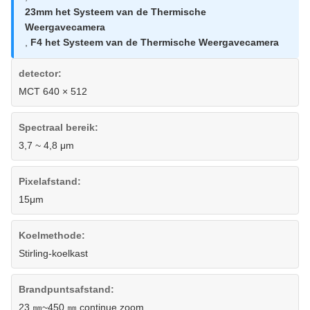
23mm het Systeem van de Thermische
Weergavecamera
,
F4 het Systeem van de Thermische Weergavecamera
detector:
MCT 640 × 512
Spectraal bereik:
3,7 ~ 4,8 μm
Pixelafstand:
15μm
Koelmethode:
Stirling-koelkast
Brandpuntsafstand:
23 ㎜~450 ㎜ continue zoom