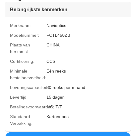
Belangrijkste kenmerken
Merknaam:
Navioptics
Modelnummer:
FCTL450ZB
Plaats van
CHINA
herkomst:
Certificering:
CCS
Minimale
Één reeks
bestelhoeveelheid:
Leveringscapaciteit:
30 reeks per maand
Levertijd:
15 dagen
Betalingsvoorwaarden:
L/C, T/T
Standaard
Kartondoos
Verpakking: