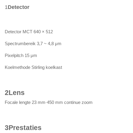
1
Detector
Detector MCT 640 × 512
Spectrumbereik 3,7 ~ 4,8 μm
Pixelpitch 15 μm
Koelmethode Stirling koelkast
2
Lens
Focale lengte 23 mm·450 mm continue zoom
3
Prestaties