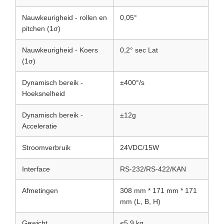
Nauwkeurigheid - rollen en
0,05°
pitchen (1σ)
Nauwkeurigheid - Koers
0,2° sec Lat
(1σ)
Dynamisch bereik -
±400°/s
Hoeksnelheid
Dynamisch bereik -
±12g
Acceleratie
Stroomverbruik
24VDC/15W
Interface
RS-232/RS-422/KAN
Afmetingen
308 mm * 171 mm * 171
mm (L, B, H)
Gewicht
≤5,9 kg