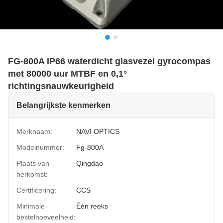
FG-800A IP66 waterdicht glasvezel gyrocompas
met 80000 uur MTBF en 0,1°
richtingsnauwkeurigheid
Belangrijkste kenmerken
Merknaam:
NAVI OPTICS
Modelnummer:
Fg-800A
Plaats van
Qingdao
herkomst:
Certificering:
CCS
Minimale
Één reeks
bestelhoeveelheid: