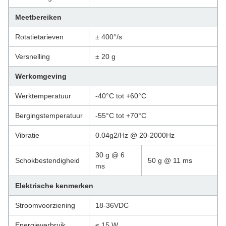
Meetbereiken
Rotatietarieven
± 400°/s
Versnelling
± 20 g
Werkomgeving
Werktemperatuur
-40°C tot +60°C
Bergingstemperatuur
-55°C tot +70°C
Vibratie
0.04g2/Hz @ 20-2000Hz
30 g @ 6
Schokbestendigheid
50 g @ 11 ms
ms
Elektrische kenmerken
Stroomvoorziening
18-36VDC
Energieverbruik
≤ 15 W